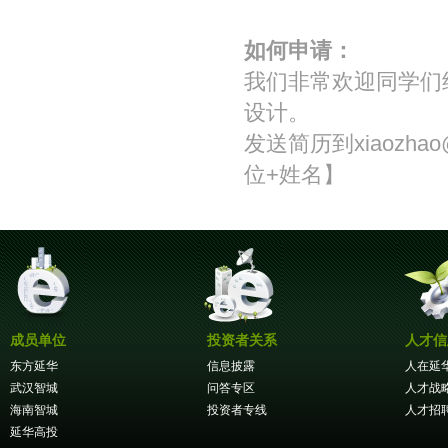
如何申请：
我们非常欢迎同学们
设计。
发送简历到xiaozhao@c
位+姓名】
成员单位
投资者关系
人才信
东方延华
信息披露
人在延
武汉智城
问答专区
人才战
海南智城
投资者专线
人才招
延华高投