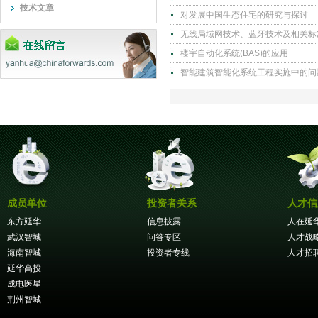
技术文章
对发展中国生态住宅的研究与探讨
无线局域网技术、蓝牙技术及相关标
楼宇自动化系统(BAS)的应用
智能建筑智能化系统工程实施中的问
成员单位
投资者关系
人才信
东方延华
信息披露
人在延
武汉智城
问答专区
人才战
海南智城
投资者专线
人才招
延华高投
成电医星
荆州智城