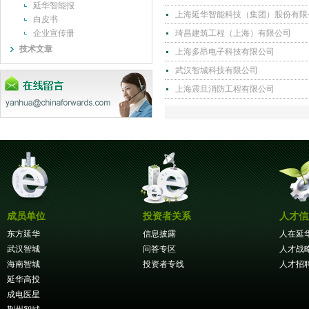
延华智能报
上海延华智能科技（集团）股份有限
白皮书
企业宣传册
琦昌建筑工程（上海）有限公司
技术文章
上海多昂电子科技有限公司
武汉智城科技有限公司
上海震旦消防工程有限公司
成员单位
投资者关系
人才信
东方延华
信息披露
人在延
武汉智城
问答专区
人才战
海南智城
投资者专线
人才招
延华高投
成电医星