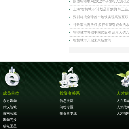
欧盟智能电网2012年研发投入18亿
上海“智慧城市”计划是开放的 韩正
深圳将成全球首个地铁实现高速互联
行政审批再放权 多行业望引资金活
智能城市将拟中国式标准 武汉入选
智慧城市开启未来新空间
成员单位
投资者关系
人才信
东方延华
信息披露
人在延
武汉智城
问答专区
人才战
海南智城
投资者专线
人才招
延华高投
成电医星