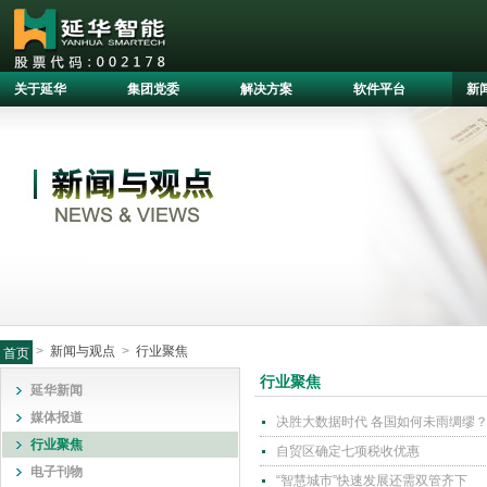
关于延华
集团党委
解决方案
软件平台
新
>
新闻与观点
>
行业聚焦
首页
行业聚焦
延华新闻
媒体报道
决胜大数据时代 各国如何未雨绸缪
行业聚焦
自贸区确定七项税收优惠
电子刊物
“智慧城市”快速发展还需双管齐下