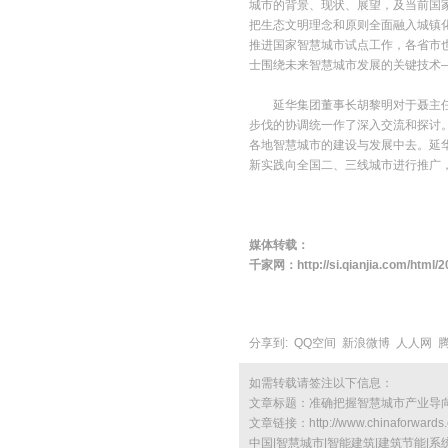
城市的背景、现状、展望，及当前国家
把生态文明理念和原则全面融入城镇
推进国家智慧城市试点工作，各省市
士围绕未来智慧城市发展的关键技术—
延华集团董事长胡黎明对于聂主任一
步伐的协调统一作了深入交流和探讨
各地智慧城市的建设与发展中去。延
新实践向全国二、三线城市进行推广
媒体转载：
千家网：
http://si.qianjia.com/html
分享到:
QQ空间
新浪微博
人人网
如需转载请签注以下信息：
文章标题：
准确把握智慧城市产业导
文章链接：
http://www.chinaforwards
中国|智慧城市|智能建筑|建筑节能|系