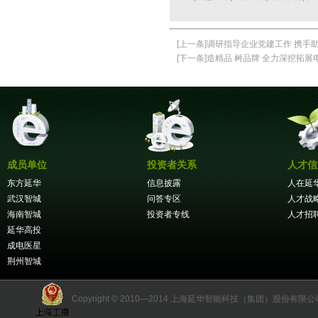
[上一条]
调研指导企业党建工作 携手
[下一条]
造精品 树品牌 全力深挖拓
成员单位
投资者关系
人才信
东方延华
信息披露
人在延
武汉智城
问答专区
人才战
海南智城
投资者专线
人才招
延华高投
成电医星
荆州智城
Copyright © 2010—2014 上海延华智能科技（集团）股份有限公司 版权