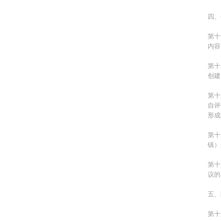
四、
第十
内容
第十
创建
第十
自评
形成
第十
镇）
第十
议的
五、
第十