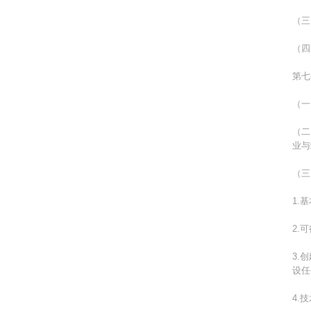
（三
（四
第七
（一
（二
业与
（三
1.
2.
3.
设任
4.