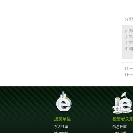
分享
如需
文章
文章
中国
[上一
[下一
成员单位
投资者关
东方延华
信息披露