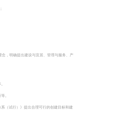
；
理念，明确提出建设与宜居、管理与服务、产
等。
析等。
体系（试行）》提出合理可行的创建目标和建