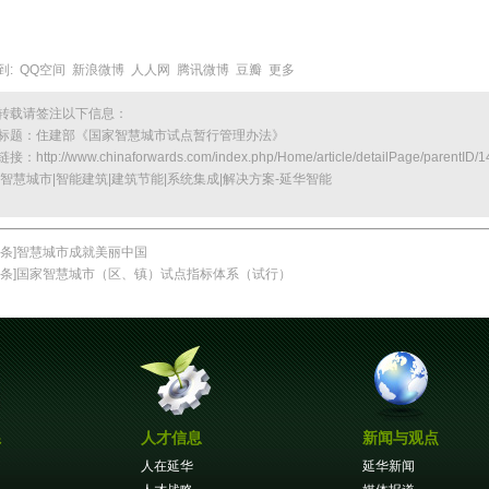
到:
QQ空间
新浪微博
人人网
腾讯微博
豆瓣
更多
转载请签注以下信息：
标题：
住建部《国家智慧城市试点暂行管理办法》
链接：
http://www.chinaforwards.com/index.php/Home/article/detailPage/parentID/1
|智慧城市|智能建筑|建筑节能|系统集成|解决方案-延华智能
条]
智慧城市成就美丽中国
条]
国家智慧城市（区、镇）试点指标体系（试行）
系
人才信息
新闻与观点
人在延华
延华新闻