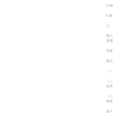
5.
6.
三、
第八
管理
专家
第九
（一
（二
体系
（三
智慧
第十