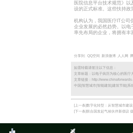
医院信息平台技术规范》以
设的正式标准。这些扶持政
机构认为，我国医疗IT公司
企业发展的必然趋势。以电
率先布局的企业，将拥有丰
分享到:
QQ空间
新浪微博
人人网
如需转载请签注以下信息：
文章标题：
以电子病历为核心的医疗
文章链接：
http://www.chinaforwards
中国|智慧城市|智能建筑|建筑节能|系
[上一条]
数字化转型：从智慧城市建设
[下一条]
联合国发起气候伙伴新倡议 