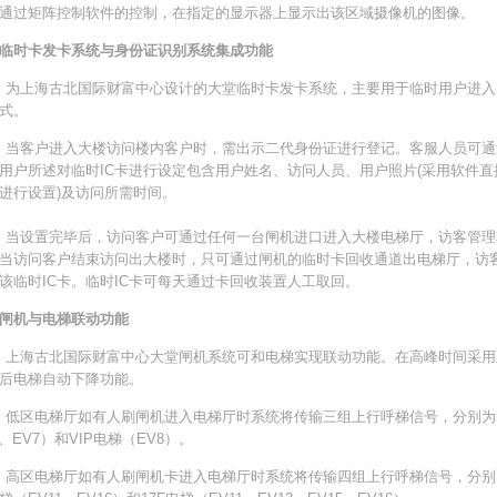
通过矩阵控制软件的控制，在指定的显示器上显示出该区域摄像机的图像。
临时卡发卡系统与身份证识别系统集成功能
海古北国际财富中心设计的大堂临时卡发卡系统，主要用于临时用户进入大楼
式。
客户进入大楼访问楼内客户时，需出示二代身份证进行登记。客服人员可通
用户所述对临时IC卡进行设定包含用户姓名、访问人员、用户照片(采用软件直
进行设置)及访问所需时间。
设置完毕后，访问客户可通过任何一台闸机进口进入大楼电梯厅，访客管理
当访问客户结束访问出大楼时，只可通过闸机的临时卡回收通道出电梯厅，访
该临时IC卡。临时IC卡可每天通过卡回收装置人工取回。
闸机与电梯联动功能
海古北国际财富中心大堂闸机系统可和电梯实现联动功能。在高峰时间采用
后电梯自动下降功能。
电梯厅如有人刷闸机进入电梯厅时系统将传输三组上行呼梯信号，分别为群控电梯
4、EV7）和VIP电梯（EV8）。
电梯厅如有人刷闸机卡进入电梯厅时系统将传输四组上行呼梯信号，分别为VI