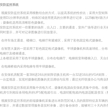
安防监控系统
频安防监控系统采用模数结合的方式，以提高系统的性价比；采用大型矩阵
使用D1分辨率的画质，特殊区域使用更高的分辨率进行记录，以25帧/秒/路方
；摄像机选用高清晰彩色摄像机。
安防监控系统对一些重要的场所，出入口，主要的通道，室外广场等进行全天
同时显示，并可对记录图像进行回放显示。
停车场主通道、楼梯口、电梯厅和避难区，采用了彩色固定枪式摄像机。
智慧大厦的一层采用了彩色固定枪式摄像机、半球摄像机和高速球机，分布
电梯厅及楼梯通道。
上各楼层采用了彩色半球摄像机，分布在电梯厅、电梯前室和楼梯入口、天台
电梯桥箱内采用电梯专用半球摄像机。
保机房配置一套384进24出的矩阵切换主机和一台32进16出的VGA矩阵
一台监视器，实现对摄像机图像的灵活调动与应用；通过光纤联接办公与商业
频安防监控系统采用集中供电方式，摄像机电源由安保机房集中供电。在楼
S机房引到相应各弱电井的UPS配电箱引出，电源经配电箱内电源适配器变压
频安防监控系统的前端摄像机采集进出本防范区域人员的面部特征及车辆的
时显示，并通过数据管理服务器实时录像，进行备份保存，能够对三十天内所