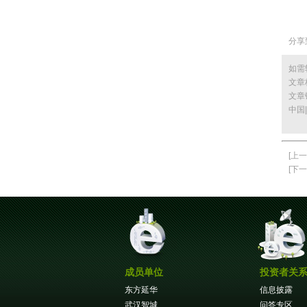
分享
如需
文章
文章
中国
[上一
[下一
成员单位
投资者关
东方延华
信息披露
武汉智城
问答专区