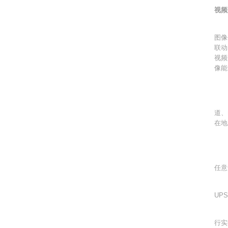
视频
视
图像
联动
视频
像能
在
在
道、
在地
在
在安
任意
视
UP
视
行实