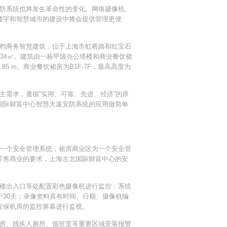
防系统也将发生革命性的变化。网络摄像机、
楼宇和智慧城市的建设中将会提供管理更便
档商务智慧建筑，位于上海市虹桥路和红宝石
56134㎡。建筑由一栋甲级办公塔楼和商业餐饮裙
85 m。商业餐饮裙房为B1F-7F，最高高度为
需求，遵循“实用、可靠、先进、经济”的原
国际财富中心智慧大厦安防系统的应用做简单
一个安全管理系统，裙房商业区为一个安全管
零售商业的要求，上海古北国际财富中心的安
楼出入口等处配置彩色摄像机进行监控；系统
30天；录像资料具有时间、日期、摄像机编
安保机房的监控屏幕进行监视。
房、残疾人厕所、值班室等重要区域安装报警