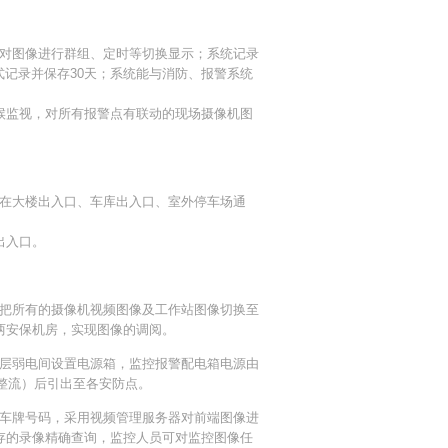
对图像进行群组、定时等切换显示；系统记录
式记录并保存30天；系统能与消防、报警系统
候监视，对所有报警点有联动的现场摄像机图
在大楼出入口、车库出入口、室外停车场通
出入口。
，把所有的摄像机视频图像及工作站图像切换至
两安保机房，实现图像的调阅。
层弱电间设置电源箱，监控报警配电箱电源由
（整流）后引出至各安防点。
车牌号码，采用视频管理服务器对前端图像进
存的录像精确查询，监控人员可对监控图像任