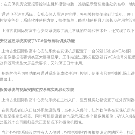
；在安保机房设置报警控制主机和报警电脑，准确显示警情发生处的名称、地
过电子巡查系统，实现安保人员巡更管理，将相关数据传输到计算机，便于
控制室等处；系统软件使用方便，操作简单，能单独使用且无须长期占用主设
海古北国际财富中心安防系统除了满足常规的功能和技术外，还实现了以下
安防监控系统实现了VGA信号自动切换功能
古北国际财富中心安防系统在安保机房配置了一台32进16出的VGA矩阵
的图像根据需要切换至大屏幕显示。工作站通过2路分配器进行VGA信号分配后
这样既可满足大屏显示要求，又能保证日常使用。
阵的信号切换功能可通过系统集成软件进行控制，使用者只在控制电脑上进
屏幕上。
报警系统与视频安防监控系统实现联动功能
海古北国际财富中心安防系统在主出入口、重要机房处都设置了红外探测器
机房或者出入口红外系统设防后，当有人入侵时，红外软件将在安保机房内
切换至指定监视器。同时可根据设置轮询显示周边多个摄像机图像，确认入侵
监视器才会再回归显示正常情况下的摄像机图像。
红外报警系统设防并有人入侵时，报警控制软件将根据设定的防区号，指定