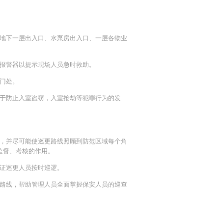
地下一层出入口、水泵房出入口、一层各物业
报警器以提示现场人员急时救助。
门处。
于防止入室盗窃，入室抢劫等犯罪行为的发
。
，并尽可能使巡更路线照顾到防范区域每个角
监督、考核的作用。
证巡更人员按时巡逻。
路线，帮助管理人员全面掌握保安人员的巡查