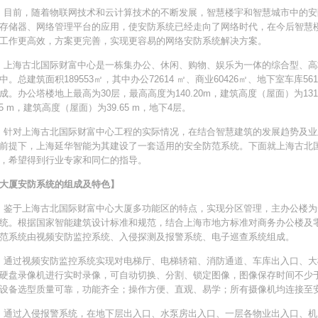
前，随着物联网技术和云计算技术的不断发展，智慧楼宇和智慧城市中的安
存储器、网络管理平台的应用，使安防系统已经走向了网络时代，在今后智慧
工作更高效，方案更完善，实现更容易的网络安防系统解决方案。
海古北国际财富中心是一栋集办公、休闲、购物、娱乐为一体的综合型、高
中。总建筑面积189553㎡，其中办公72614 ㎡、商业60426㎡、地下室车库
成。办公塔楼地上最高为30层，最高高度为140.20m，建筑高度（屋面）为131.
.25 m，建筑高度（屋面）为39.65 m，地下4层。
上海古北国际财富中心工程的实际情况，在结合智慧建筑的发展趋势及业主
前提下，上海延华智能为其建设了一套适用的安全防范系统。下面就上海古北
，希望得到行业专家和同仁的指导。
大厦安防系统的组成及特色】
于上海古北国际财富中心大厦多功能区的特点，实现分区管理，主办公楼为
统。根据国家智能建筑设计标准和规范，结合上海市地方标准对商务办公楼及
范系统由视频安防监控系统、入侵探测及报警系统、电子巡查系统组成。
过视频安防监控系统实现对电梯厅、电梯轿箱、消防通道、车库出入口、大
硬盘录像机进行实时录像，可自动切换、分割、锁定图像，图像保存时间不少于
设备选型质量可靠，功能齐全；操作方便、直观、易学；所有摄像机均连接至
过入侵报警系统，在地下层出入口、水泵房出入口、一层各物业出入口、机