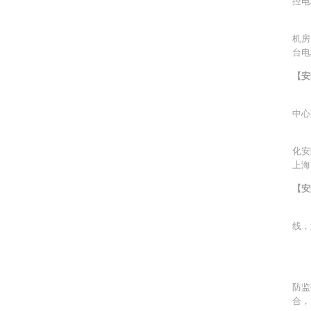
控电
当闸
机房
台电
【安
安
中心
技
化安
上海
【安
上
线，
安
在
防监
合，