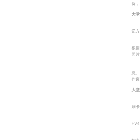
备，
大堂
为上
记方
当
根据
照片
当
息。
作废
大堂
上
刷卡
低区
EV
高区