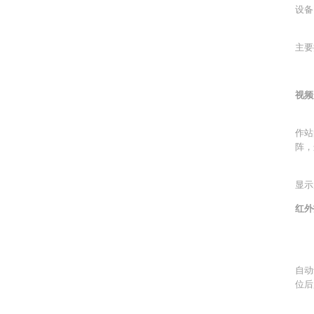
设备
通
主要
上
视频
上海
作站
阵，
矩
显示
红外
上
在
自动
位后
当