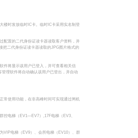
时发放临时IC卡。临时IC卡采用实名制登
过配置的二代身份证读卡器读取客户资料，并
接把二代身份证读卡器读取的JPG图片格式的
软件将显示该用户已登入，并可查看相关信
客管理软件将自动确认该用户已登出，并自动
正常使用功能，在非高峰时间可实现通过闸机
（EV1—EV7）,17F电梯（EV3、
P电梯（EV9）、会所电梯（EV10）、群