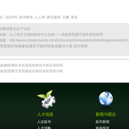
到:
QQ空间
新浪微博
人人网
腾讯微博
豆瓣
更多
转载请签注以下信息：
标题：
以上海古北国际财富中心为例——浅谈智慧楼宇安防系统应用
链接：
http://www.chinaforwards.com/index.php/Home/article/detailPage/parentID/1
|智慧城市|智能建筑|建筑节能|系统集成|解决方案-延华智能
条]
物联网技术在医院智能化中的应用研究
条]
智慧楼宇安防建设对新技术的需求分析
系
人才信息
新闻与观点
人在延华
延华新闻
人才战略
媒体报道