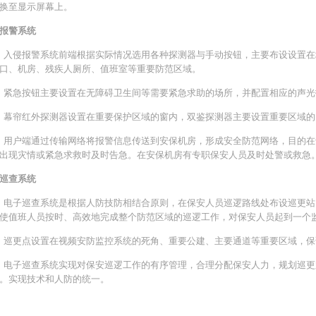
换至显示屏幕上。
报警系统
侵报警系统前端根据实际情况选用各种探测器与手动按钮，主要布设设置在
口、机房、残疾人厕所、值班室等重要防范区域。
急按钮主要设置在无障碍卫生间等需要紧急求助的场所，并配置相应的声光
帘红外探测器设置在重要保护区域的窗内，双鉴探测器主要设置重要区域的
户端通过传输网络将报警信息传送到安保机房，形成安全防范网络，目的在
出现灾情或紧急求救时及时告急。在安保机房有专职保安人员及时处警或救急
巡查系统
子巡查系统是根据人防技防相结合原则，在保安人员巡逻路线处布设巡更站
使值班人员按时、高效地完成整个防范区域的巡逻工作，对保安人员起到一个
更点设置在视频安防监控系统的死角、重要公建、主要通道等重要区域，保
子巡查系统实现对保安巡逻工作的有序管理，合理分配保安人力，规划巡更
。实现技术和人防的统一。