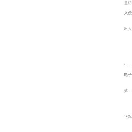
意切
入侵
入
出入
紧
幕
用
生，
电子
电
落，
巡
电
状况