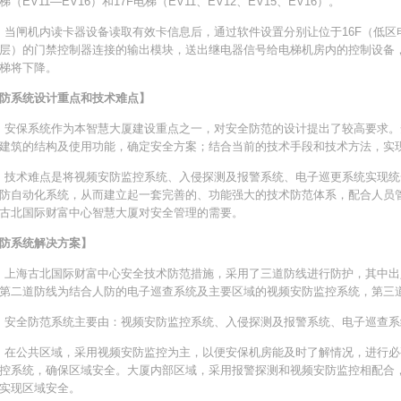
梯（EV11—EV16）和17F电梯（EV11、EV12、EV15、EV16）。
机内读卡器设备读取有效卡信息后，通过软件设置分别让位于16F（低区电
层）的门禁控制器连接的输出模块，送出继电器信号给电梯机房内的控制设备
梯将下降。
防系统设计重点和技术难点】
保系统作为本智慧大厦建设重点之一，对安全防范的设计提出了较高要求。
建筑的结构及使用功能，确定安全方案；结合当前的技术手段和技术方法，实
术难点是将视频安防监控系统、入侵探测及报警系统、电子巡更系统实现统
防自动化系统，从而建立起一套完善的、功能强大的技术防范体系，配合人员
古北国际财富中心智慧大厦对安全管理的需要。
防系统解决方案】
海古北国际财富中心安全技术防范措施，采用了三道防线进行防护，其中出
第二道防线为结合人防的电子巡查系统及主要区域的视频安防监控系统，第三
全防范系统主要由：视频安防监控系统、入侵探测及报警系统、电子巡查系
公共区域，采用视频安防监控为主，以便安保机房能及时了解情况，进行必
控系统，确保区域安全。大厦内部区域，采用报警探测和视频安防监控相配合
实现区域安全。