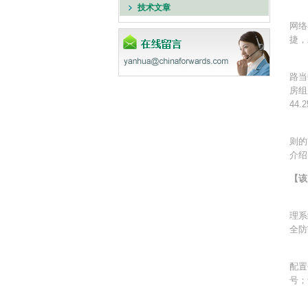
技术文章
目
网络
捷，
上
路当
房组
44
针对
则的
介绍
【该
鉴
理系
全防
通
配置
号；
通